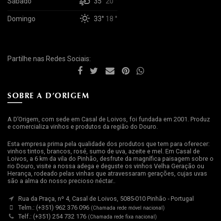
Sábado
35°
20 °
Domingo
33°
18 °
Partilhe nas Redes Sociais:
SOBRE A D’ORIGEM
A D’Origem, com sede em Casal de Loivos, foi fundada em 2001. Produz
e comercializa vinhos e produtos da região do Douro.
Esta empresa prima pela qualidade dos produtos que tem para oferecer:
vinhos tintos, brancos, rosé, sumo de uva, azeite e mel. Em Casal de
Loivos, a 6 km da vila do Pinhão, desfrute da magnífica paisagem sobre o
rio Douro, visite a nossa adega e deguste os vinhos Velha Geração ou
Herança, rodeado pelas vinhas que atravessaram gerações, cujas uvas
são a alma do nosso precioso néctar..
Rua da Praça, nº 4, Casal de Loivos, 5085-010 Pinhão - Portugal
Telm.: (+351) 962 376 096
(Chamada rede móvel nacional)
Telf.: (+351) 254 732 176
(Chamada rede fixa nacional)