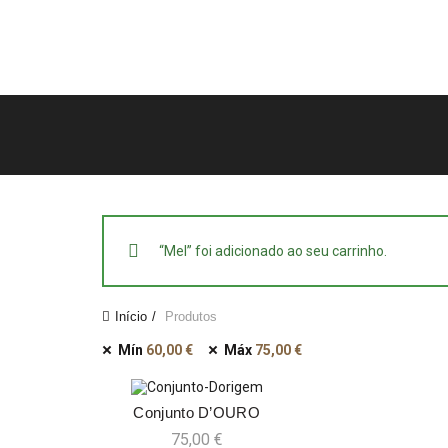
“Mel” foi adicionado ao seu carrinho.
Início
Produtos
Mín
60,00
€
Máx
75,00
€
Conjunto D’OURO
ADICIONAR
75,00
€