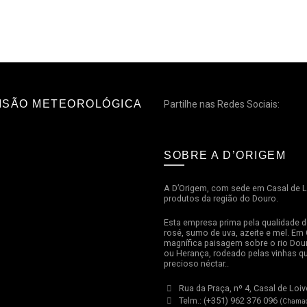
ISÃO METEOROLÓGICA
Partilhe nas Redes Sociais:
SOBRE A D’ORIGEM
A D’Origem, com sede em Casal de Lo
produtos da região do Douro.
Esta empresa prima pela qualidade d
rosé, sumo de uva, azeite e mel. Em 
magnífica paisagem sobre o rio Dour
ou Herança, rodeado pelas vinhas q
precioso néctar..
Rua da Praça, nº 4, Casal de Loiv
Telm.: (+351) 962 376 096
(Chamad