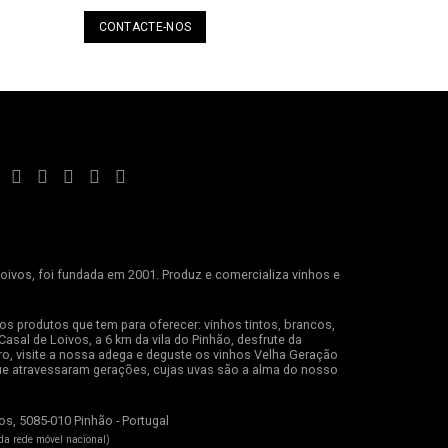
CONTACTE-NOS
ivos, foi fundada em 2001. Produz e comercializa vinhos e
os produtos que tem para oferecer: vinhos tintos, brancos,
Casal de Loivos, a 6 km da vila do Pinhão, desfrute da
o, visite a nossa adega e deguste os vinhos Velha Geração
ue atravessaram gerações, cujas uvas são a alma do nosso
os, 5085-010 Pinhão - Portugal
a rede móvel nacional)