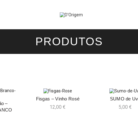
PRODUTOS
Fisgas – Vinho Rosé
SUMO de Uv
ADICIONAR
ADICION
ão –
NAR
12,00
€
5,00
€
ANCO