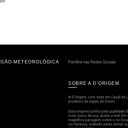
NAR
ISÃO METEOROLÓGICA
Partilhe nas Redes Sociais:
SOBRE A D’ORIGEM
A D’Origem, com sede em Casal de Lo
produtos da região do Douro.
Esta empresa prima pela qualidade d
rosé, sumo de uva, azeite e mel. Em 
magnífica paisagem sobre o rio Dour
ou Herança, rodeado pelas vinhas q