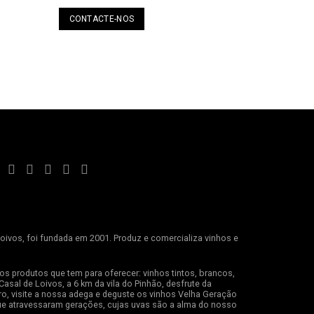
CONTACTE-NOS
ivos, foi fundada em 2001. Produz e comercializa vinhos e
os produtos que tem para oferecer: vinhos tintos, brancos,
Casal de Loivos, a 6 km da vila do Pinhão, desfrute da
o, visite a nossa adega e deguste os vinhos Velha Geração
ue atravessaram gerações, cujas uvas são a alma do nosso