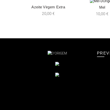
Azeite Virgem Extra
Mel
ADICIONAR
ADICIO
20,00
€
10,00
€
PREV