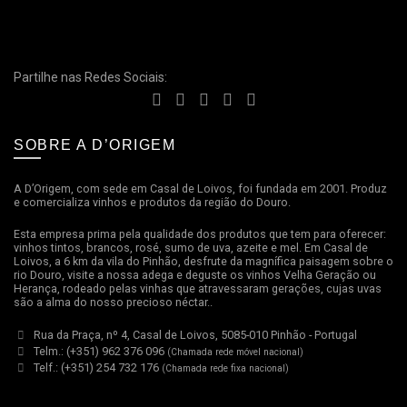
Partilhe nas Redes Sociais:
SOBRE A D’ORIGEM
A D’Origem, com sede em Casal de Loivos, foi fundada em 2001. Produz
e comercializa vinhos e produtos da região do Douro.
Esta empresa prima pela qualidade dos produtos que tem para oferecer:
vinhos tintos, brancos, rosé, sumo de uva, azeite e mel. Em Casal de
Loivos, a 6 km da vila do Pinhão, desfrute da magnífica paisagem sobre o
rio Douro, visite a nossa adega e deguste os vinhos Velha Geração ou
Herança, rodeado pelas vinhas que atravessaram gerações, cujas uvas
são a alma do nosso precioso néctar..
Rua da Praça, nº 4, Casal de Loivos, 5085-010 Pinhão - Portugal
Telm.: (+351) 962 376 096
(Chamada rede móvel nacional)
Telf.: (+351) 254 732 176
(Chamada rede fixa nacional)