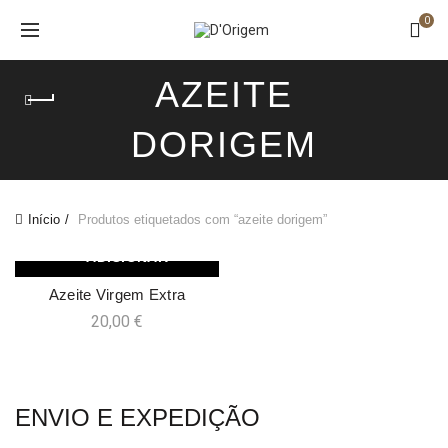
0
AZEITE
DORIGEM
Início
Produtos etiquetados com “azeite dorigem”
ADICIONAR
Azeite Virgem Extra
20,00
€
ENVIO E EXPEDIÇÃO